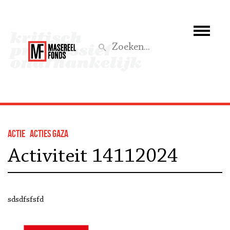
Wie we zijn
Wat we doen
Z
Activiteiten
Word lid
actie
Acties Gaza
Steun ons
Activiteit 14112024
Aktief
sdsdfsfsfd