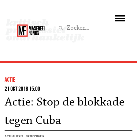
Wie we zijn
Wat we doen
Z
Activiteiten
Word lid
actie
Steun ons
21 okt 2018 15:00
Actie: Stop de blokkade
Aktief
tegen Cuba
actualiteit
democratie